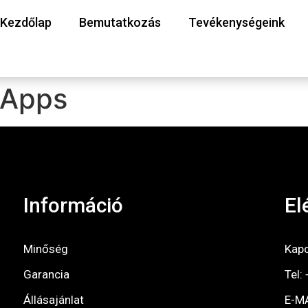
Kezdőlap
Bemutatkozás
Tevékenységeink
 Apps
Információ
El
Minőség
Kapc
Garancia
Tel:
Állásajánlat
E-M