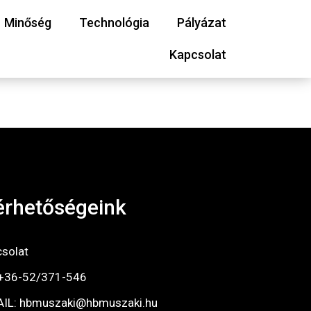
Minőség
Technológia
Pályázat
Kapcsolat
érhetőségeink
solat
 +36-52/371-546
AIL: hbmuszaki@hbmuszaki.hu