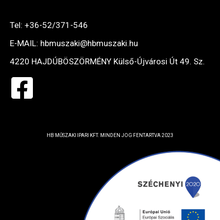
Tel: +36-52/371-546
E-MAIL: hbmuszaki@hbmuszaki.hu
4220 HAJDÚBÖSZÖRMÉNY Külső-Újvárosi Út 49. Sz.
HB MŰSZAKI IPARI KFT. MINDEN JOG FENTARTVA 2023