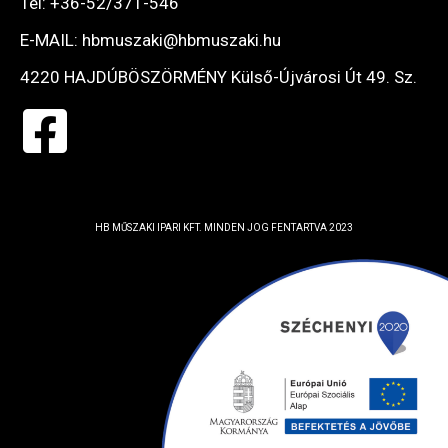
Tel: +36-52/371-546
E-MAIL: hbmuszaki@hbmuszaki.hu
4220 HAJDÚBÖSZÖRMÉNY Külső-Újvárosi Út 49. Sz.
HB MŰSZAKI IPARI KFT. MINDEN JOG FENTARTVA 2023